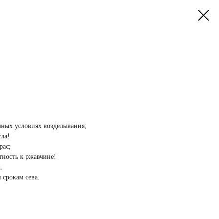
чных условиях возделывания;
сла!
рас;
тность к ржавчине!
;
 срокам сева.