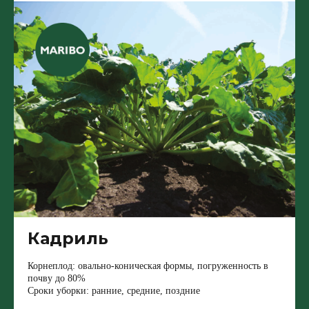
Кадриль
Корнеплод: овально-коническая формы, погруженность в
почву до 80%
Сроки уборки: ранние, средние, поздние