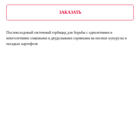
ЗАКАЗАТЬ
Послевсходовый системный гербицид для борьбы с однолетними и
многолетними злаковыми и двудольными сорняками на посевах кукурузы и
посадках картофеля